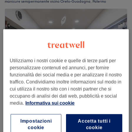
manicure semipermanente vicino Oreto-Guadagna, Palermo
Utilizziamo i nostri cookie e quelle di terze parti per
personalizzare contenuti ed annunci, per fornire
funzionalità dei social media e per analizzare il nostro
traffico. Condividiamo inoltre informazioni sul modo in
cui utilizza il nostro sito con i nostri partner che si
Art&sun
occupano di analisi dei dati web, pubblicità e social
4,9
632 recensioni
media.
Informativa sui cookie
Politeama-Libertà, Palermo
Mostra sulla mappa
Smalto Semipermanente Mani
€ 19
Impostazioni
Accetta tutti i
1 ora
cookie
cookie
Visualizzazione rapida dei dettagli del salone