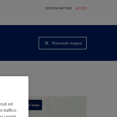
DIVENTA PARTNER
ACCEDI
Nascondi mappa
Mostra mappa
enuti ed
Cerca in quest'area
 traffico.
,
n i nostri