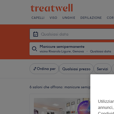
CAPELLI
VISO
UNGHIE
DEPILAZIONE
COR
Manicure semipermanente
vicino Rivarolo Ligure, Genova
・
Qualsiasi data
Ordina per
Qualsiasi prezzo
Servizi
6 saloni che offrono:
manicure semipermanente vic
Reveal 
Utilizzia
4,8
annunci, 
Rivarolo
Condividi