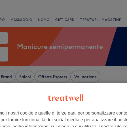
PO
MASSAGGIO
UOMO
GIFT CARD
TREATWELL MAGAZINE
Manicure semipermanente
Brand
Saloni
Offerte Express
Valutazione
ino Rivarolo Ligure, Genova
+
Estetica Benessere
mo i nostri cookie e quelle di terze parti per personalizzare cont
136 recensioni
−
per fornire funzionalità dei social media e per analizzare il nostro
 Ligure, Genova
amo inoltre informazioni sul modo in cui utilizza il nostro sito co