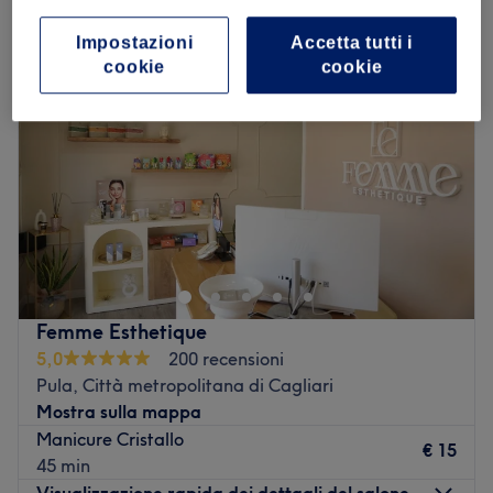
Impostazioni
Accetta tutti i
cookie
cookie
Femme Esthetique
5,0
200 recensioni
Pula, Città metropolitana di Cagliari
Mostra sulla mappa
Manicure Cristallo
€ 15
45 min
Visualizzazione rapida dei dettagli del salone