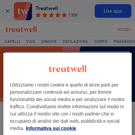
Treatwell
Use app
130K
ACCEDI
CAPELLI
VISO
UNGHIE
DEPILAZIONE
CORPO
MASSAGGI
Utilizziamo i nostri cookie e quelle di terze parti per
personalizzare contenuti ed annunci, per fornire
funzionalità dei social media e per analizzare il nostro
traffico. Condividiamo inoltre informazioni sul modo in
Ordina per
Saloni
Offerte Express
Valutazione
cui utilizza il nostro sito con i nostri partner che si
occupano di analisi dei dati web, pubblicità e social
media.
Informativa sui cookie
Un salone che offre:
manicure a Pula, Città metropolitana di Cagliari