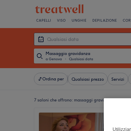
CAPELLI
VISO
UNGHIE
DEPILAZIONE
COR
Massaggio gravidanza
a Genova
・
Qualsiasi data
Ordina per
Qualsiasi prezzo
Servizi
7 saloni che offrono:
massaggi gravidanza a Gen
Entea
4,9
Utilizzia
San Vin