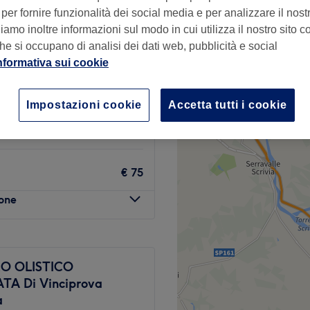
per fornire funzionalità dei social media e per analizzare il nostro
amo inoltre informazioni sul modo in cui utilizza il nostro sito co
he si occupano di analisi dei dati web, pubblicità e social
nformativa sui cookie
da
€ 60
Impostazioni cookie
Accetta tutti i cookie
€ 75
€ 75
lone
O OLISTICO
A Di Vinciprova
a