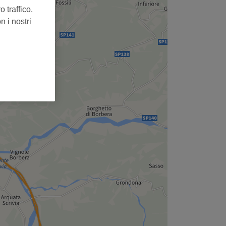
 traffico.
n i nostri