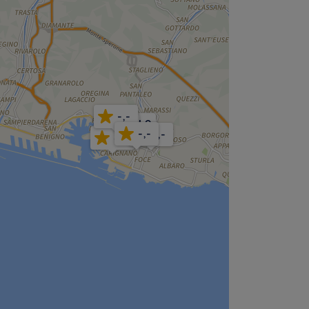
-,-
4,9
5,0
-,-
-,-
5,0