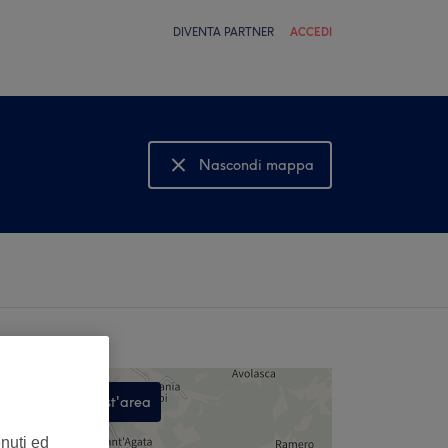
DIVENTA PARTNER
ACCEDI
Nascondi mappa
Mostra mappa
Cerca in quest'area
,
enuti ed