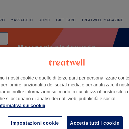
PO
MASSAGGIO
UOMO
GIFT CARD
TREATWELL MAGAZINE
Massaggio pindasweda
mo i nostri cookie e quelle di terze parti per personalizzare cont
Offerte Express
Valutazione
per fornire funzionalità dei social media e per analizzare il nostro
amo inoltre informazioni sul modo in cui utilizza il nostro sito co
logno Monzese, Lombardia
he si occupano di analisi dei dati web, pubblicità e social
nformativa sui cookie
+
Estetico Ninfea -
Lombardia 32
−
Impostazioni cookie
Accetta tutti i cookie
1279 recensioni