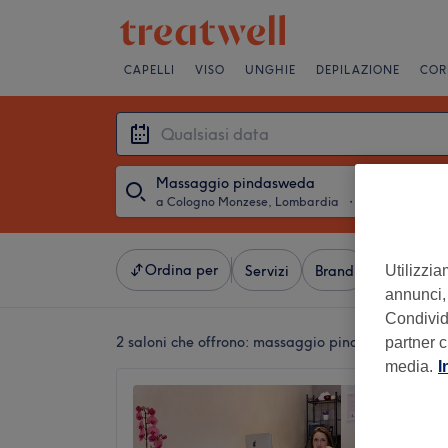
CAPELLI
VISO
UNGHIE
DEPILAZIONE
COR
Massaggio pindasweda
a Cologno Monzese, Lombardia
・
Qualsiasi data
Ordina per
Utilizzia
Servizi
Brand
Saloni
annunci, 
Condividi
2 saloni che offrono:
massaggio pindasweda a Co
partner c
media.
I
Centro 
Viale 
4,9