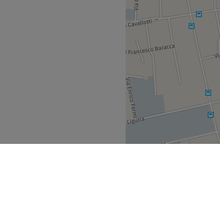
mata dell'autobus Via Emilia
ccolto team di professionisti
 percorso sartoriale in grado
rale bellezza.
nti corpo, epilazione, nails
Vai al salone