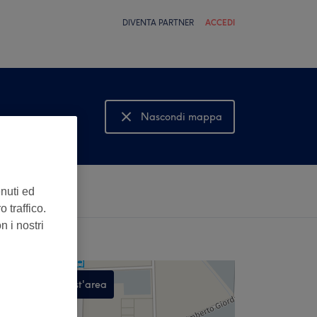
DIVENTA PARTNER
ACCEDI
Nascondi mappa
Mostra mappa
enuti ed
 traffico.
n i nostri
Cerca in quest'area
,