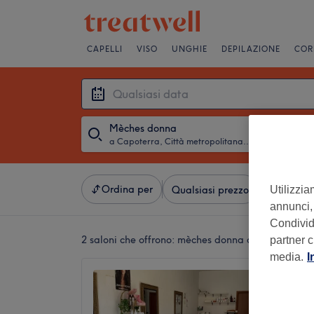
CAPELLI
VISO
UNGHIE
DEPILAZIONE
COR
Mèches donna
a Capoterra, Città metropolitana di Cagliari
・
Qualsiasi 
Ordina per
Utilizzia
Qualsiasi prezzo
Saloni
annunci, 
Condividi
2 saloni che offrono:
mèches donna a Capoterra, Ci
partner c
media.
I
Michell
Barber
5,0