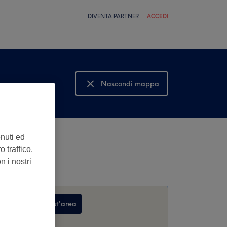
DIVENTA PARTNER
ACCEDI
Nascondi mappa
Mostra mappa
enuti ed
 traffico.
n i nostri
Cerca in quest'area
,