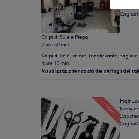
Capoterr
Cagliari
Colpi di Sole e Piega
2 ore 30 min
Colpi di Sole, colore, tonalizzante, taglio 
4 ore 10 min
Visualizzazione rapida dei dettagli del sa
Lunedì
Chiuso
Martedì
09:00
–
18:00
HairLo
Mercoledì
09:00
–
18:00
NUOVO
Nessuna
Giovedì
09:00
–
18:00
Capoterr
Venerdì
09:00
–
18:00
Cagliari
Sabato
09:00
–
16:30
Domenica
Chiuso