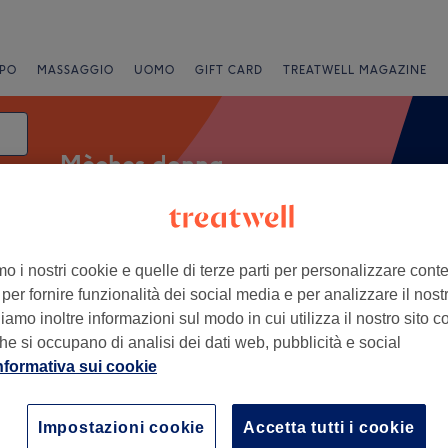
PO
MASSAGGIO
UOMO
GIFT CARD
TREATWELL MAGAZINE
Mèches donna
data
mo i nostri cookie e quelle di terze parti per personalizzare cont
Offerte Express
Valutazione
per fornire funzionalità dei social media e per analizzare il nostro
amo inoltre informazioni sul modo in cui utilizza il nostro sito co
ttà metropolitana di Cagliari
he si occupano di analisi dei dati web, pubblicità e social
nformativa sui cookie
+
e Hairdresser &
shop
−
Impostazioni cookie
Accetta tutti i cookie
2 recensioni