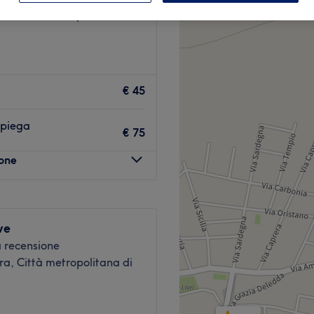
a, Città metropolitana di
€ 45
e piega
€ 75
lone
ve
 recensione
a, Città metropolitana di