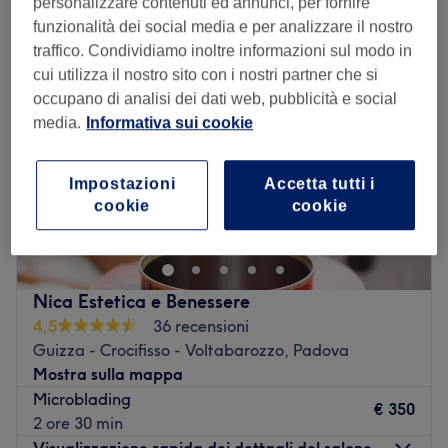
personalizzare contenuti ed annunci, per fornire
funzionalità dei social media e per analizzare il nostro
traffico. Condividiamo inoltre informazioni sul modo in
cui utilizza il nostro sito con i nostri partner che si
occupano di analisi dei dati web, pubblicità e social
media.
Informativa sui cookie
Impostazioni
Accetta tutti i
cookie
cookie
Nica Estetica e Benessere
4,5
36 recensioni
Guizza - Crocifisso - Voltabarozzo, Padova
Mostra sulla mappa
Microblading
€ 350
2 ore 30 min
Visualizzazione rapida dei dettagli del salone