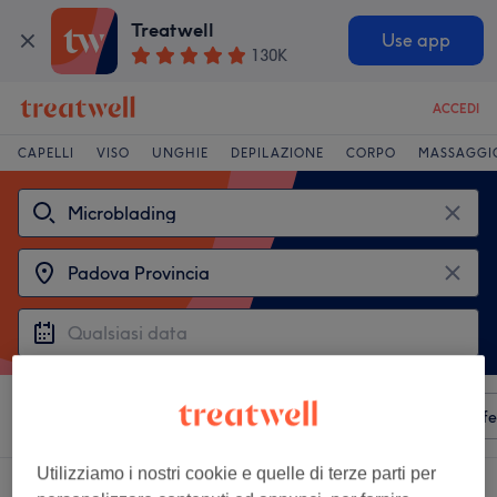
Treatwell
Use app
130K
ACCEDI
CAPELLI
VISO
UNGHIE
DEPILAZIONE
CORPO
MASSAGGI
Ordina per
Qualsiasi prezzo
Servizi
Saloni
Offe
Utilizziamo i nostri cookie e quelle di terze parti per
3 saloni che offrono:
microblading a Padova Provincia