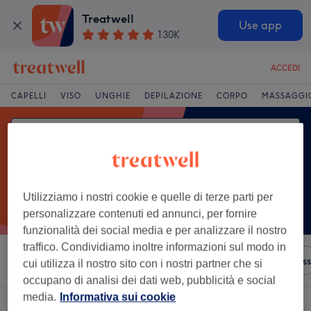
Treatwell
Use app
130K
ACCEDI
CAPELLI
VISO
UNGHIE
DEPILAZIONE
CORPO
MASSAGGI
Utilizziamo i nostri cookie e quelle di terze parti per
personalizzare contenuti ed annunci, per fornire
funzionalità dei social media e per analizzare il nostro
traffico. Condividiamo inoltre informazioni sul modo in
Ordina per
Servizi
Brand
Saloni
Offerte Express
cui utilizza il nostro sito con i nostri partner che si
occupano di analisi dei dati web, pubblicità e social
media.
Informativa sui cookie
Un salone che offre: