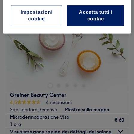
microdermoabrasione viso a II Centro Ovest, Genova
Impostazioni
Accetta tutti i
cookie
cookie
Greiner Beauty Center
4,5
4 recensioni
San Teodoro, Genova
Mostra sulla mappa
Microdermoabrasione Viso
€ 60
1 ora
Visualizzazione rapida dei dettagli del salone