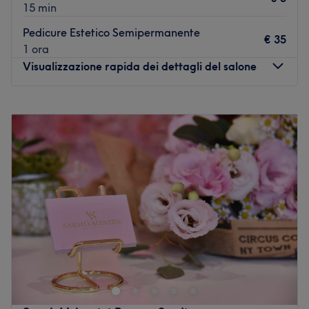
15 min
Pedicure Estetico Semipermanente
€ 35
1 ora
Visualizzazione rapida dei dettagli del salone
Lunedì
09:00
–
20:00
Martedì
09:00
–
20:00
Mercoledì
09:00
–
19:00
Giovedì
09:00
–
20:00
Venerdì
09:00
–
20:00
Sabato
Chiuso
Domenica
Chiuso
Il centro estetico Fly On Beauty si trova al numero 7e di
via Antonio Lucarelli, a Bari, ed è un’oasi di benessere
per corpo e mente.
Trasporto pubblico più vicino: