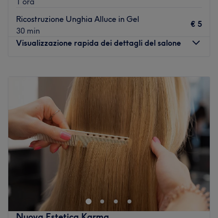
1 ora
Ricostruzione Unghia Alluce in Gel
€ 5
30 min
Visualizzazione rapida dei dettagli del salone
Lunedì
Chiuso
Martedì
08:30
–
14:00
Mercoledì
08:30
–
19:00
Giovedì
08:30
–
19:00
Venerdì
08:30
–
19:00
Sabato
08:00
–
17:00
Domenica
Chiuso
Charme Centro Estetico, si trova in Via Lorenzo Servedio
21, a Grumo Appula in provincia di Bari. La titolare,
assieme ai suoi collaboratori, si prende cura della
persona con trattamenti specializzati coadiuvati anche
dai prodotti delle migliori marche.
Nuova Estetica Karma