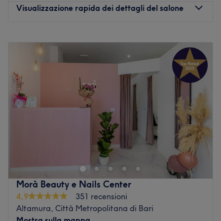
Visualizzazione rapida dei dettagli del salone
Lunedì
16:00
–
20:00
Martedì
09:30
–
20:00
Mercoledì
09:30
–
20:00
Giovedì
09:30
–
20:00
Venerdì
09:30
–
20:00
Sabato
09:30
–
13:30
Domenica
Chiuso
Il centro estetico Dem Estetica si trova al numero 71 di via
Madonna del Pozzo a Capurso, in provincia di Bari, ed è
il luogo ideale per prendersi cura del proprio corpo e del
proprio benessere. Con trattamenti specializzati e
prodotti di ottima qualità del brand ISHI, la titolare
Morà Beauty e Nails Center
Alessandra de Muri si occupa della bellezza di corpo,
4,9
351 recensioni
viso e mani dei suoi clienti. Nel centro infatti, in un
Altamura, Città Metropolitana di Bari
ambiente rilassante e accogliente, si può usufruire di
Mostra sulla mappa