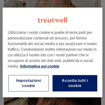
centri estetici a Borgio Verezzi, in provincia di Savona.
Trasporto pubblico più vicino:
A 6 minuti a piedi dalla stazione ferroviaria di Borgio
Estetica Nefertari
Verezzi.
5,0
558 recensioni
Il team:
Utilizziamo i nostri cookie e quelle di terze parti per
Diano Marina, Liguria
Mostra sulla mappa
personalizzare contenuti ed annunci, per fornire
Dal 2021, titolare e collaboratori, si prendono cura della
Applicazione Semipermanente piedi
€ 25
funzionalità dei social media e per analizzare il nostro
persona con trattamenti specializzati coadiuvati anche
30 min
traffico. Condividiamo inoltre informazioni sul modo in
dai prodotti delle migliori marche.
Express pedicure + smalto permanente
cui utilizza il nostro sito con i nostri partner che si
€ 40
I punti forti del salone:
1 ora
occupano di analisi dei dati web, pubblicità e social
Ambiente: moderno e accogliente.
media.
Informativa sui cookie
Pedicure Curativo Semipermanente
Specializzato in: depilazione a cera.
€ 50
1 ora 15 min
Marche e prodotti utilizzati: Marzia Clinic, CND, Passione
Visualizzazione rapida dei dettagli del salone
Impostazioni
Accetta tutti i
Unghie e Nailfor.
cookie
cookie
Vai al salone
Lunedì
08:00
–
19:00
Martedì
08:00
–
19:00
Mercoledì
08:00
–
19:00