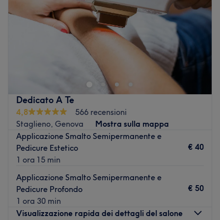
Sabato
09:00
–
16:00
Domenica
Chiuso
Estetica Erboristeria Svizzera, si trova in P.za Sandro
Pertini 38, a Savona. Dalla sua apertura, titolare e
collaboratori, si prendono cura della persona con
trattamenti specializzati coadiuvati anche dai prodotti
delle migliori marche.
Dedicato A Te
Il team:
4,8
566 recensioni
Staglieno, Genova
Mostra sulla mappa
Un team esperto e cortese si prende cura di ogni cliente
Applicazione Smalto Semipermanente e
con trattamenti personalizzati.
€ 40
Pedicure Estetico
I punti forti del salone:
1 ora 15 min
Ambiente: moderno e accogliente.
Applicazione Smalto Semipermanente e
Specializzato in: microneedling viso.
€ 50
Pedicure Profondo
Marche e prodotti utilizzati: Casmara, Nuxe, Caudalie.
1 ora 30 min
Vai al salone
Visualizzazione rapida dei dettagli del salone