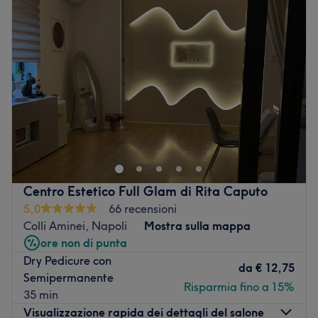
Mercoledì
09:30
–
19:30
Giovedì
09:30
–
19:30
Venerdì
09:30
–
19:30
Sabato
09:30
–
16:00
Domenica
Chiuso
Il centro di estetica avanzata The New Life di Teresa
Zazzaro opera nel settore dell'estetica e del benessere
dal 1987, nasce dalla passione della titolare per
l’estetica, la bellezza e la cura della persona. L’amore
per questo mestiere ha fatto sì che il suo sia un centro
Centro Estetico Full Glam di Rita Caputo
molto ricercato dalle donne di tutta Napoli e non solo. Lo
5,0
66 recensioni
studio di estetica avanzata offre protocolli studiati su
Colli Aminei, Napoli
Mostra sulla mappa
misura per le esigenze, lo stile di vita la fisicità di ogni
ore non di punta
cliente. Lo staff selezionato e qualificato è in continuo
Dry Pedicure con
aggiornamento su innumerevoli dispositivi, tra cui LPG,
da
€ 12,75
Semipermanente
radiofrequenza bipolare e frazionata, body detox,
Risparmia fino a 15%
35 min
vacuum, filler senza aghi, ossigenoterapia,
Visualizzazione rapida dei dettagli del salone
pressoterapia, fitness gravity, epilazione definitiva con