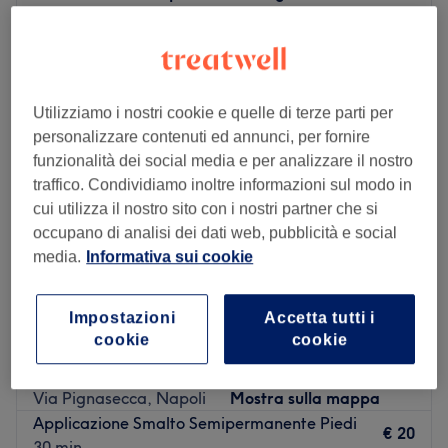
Lunedì
09:00
–
19:00
Martedì
09:00
–
19:00
Mercoledì
09:00
–
19:00
Utilizziamo i nostri cookie e quelle di terze parti per
Giovedì
09:00
–
19:00
personalizzare contenuti ed annunci, per fornire
Venerdì
08:45
–
19:00
funzionalità dei social media e per analizzare il nostro
Sabato
09:00
–
19:00
traffico. Condividiamo inoltre informazioni sul modo in
Domenica
Chiuso
cui utilizza il nostro sito con i nostri partner che si
occupano di analisi dei dati web, pubblicità e social
Hair Beauty è l'elegante boutique di Emanuele
media.
Informativa sui cookie
Sammarruco che si trova in Vico Vetriera 10, a pochi
passi dal Parco di Villa Cellamare, nel cuore della città
di Napoli.
Impostazioni
Accetta tutti i
cookie
cookie
Trasporto pubblico più vicino:
Mani da Fata
Fermata bus Vico Vetriera.
4,9
225 recensioni
Il team:
Via Pignasecca, Napoli
Mostra sulla mappa
Un team esperto e cortese si prende cura di ogni cliente
Applicazione Smalto Semipermanente Piedi
€ 20
con trattamenti personalizzati.
30 min