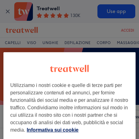
Treatwell
Use app
130K
ACCEDI
CAPELLI
VISO
UNGHIE
DEPILAZIONE
CORPO
MASSAGGI
Utilizziamo i nostri cookie e quelle di terze parti per
personalizzare contenuti ed annunci, per fornire
funzionalità dei social media e per analizzare il nostro
traffico. Condividiamo inoltre informazioni sul modo in
cui utilizza il nostro sito con i nostri partner che si
Ordina per
Servizi
Brand
Saloni
Offerte Express
occupano di analisi dei dati web, pubblicità e social
media.
Informativa sui cookie
Un salone che offre:
permanente a Golfo di Taranto, Puglia