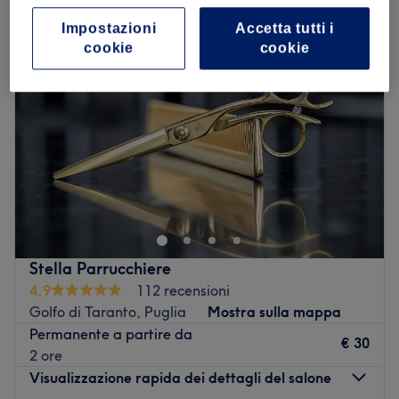
Impostazioni
Accetta tutti i
cookie
cookie
Stella Parrucchiere
4,9
112 recensioni
Golfo di Taranto, Puglia
Mostra sulla mappa
Permanente a partire da
€ 30
2 ore
Visualizzazione rapida dei dettagli del salone