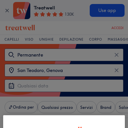
Treatwell
Use app
130K
ACCEDI
CAPELLI
VISO
UNGHIE
DEPILAZIONE
CORPO
MASSAGGI
Ordina per
Qualsiasi prezzo
Servizi
Brand
Salo
4 saloni che offrono:
permanente vicino San Teodoro, Genova