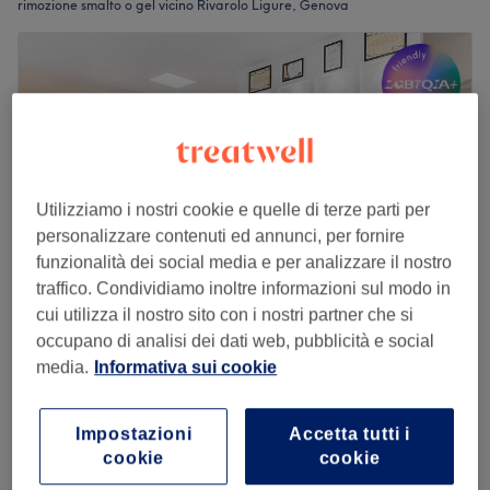
rimozione smalto o gel vicino Rivarolo Ligure, Genova
Utilizziamo i nostri cookie e quelle di terze parti per
personalizzare contenuti ed annunci, per fornire
funzionalità dei social media e per analizzare il nostro
traffico. Condividiamo inoltre informazioni sul modo in
cui utilizza il nostro sito con i nostri partner che si
occupano di analisi dei dati web, pubblicità e social
Reveal Estetica Benessere
media.
Informativa sui cookie
4,8
136 recensioni
Rivarolo Ligure, Genova
Mostra sulla mappa
Rimozione Semipermanente Piedi
Impostazioni
Accetta tutti i
€ 20
15 min
cookie
cookie