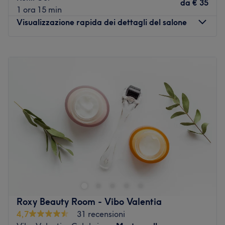
da
€ 35
Vai al salone
1 ora 15 min
Visualizzazione rapida dei dettagli del salone
Lunedì
Chiuso
Martedì
09:00
–
18:00
Mercoledì
09:00
–
18:00
Giovedì
08:30
–
18:00
Venerdì
08:30
–
18:00
Sabato
08:30
–
13:00
Domenica
Chiuso
Sunrise Estetica & Benessere è in Via Spirito Santo 317 ed
è tra i centri beauty & wellness a Reggio Calabria.
Gestito dalla titolare Teresa Sergi, è dotato di tecnologie
di ultima generazione ed è specializzato in tutto ciò che
riguarda la cura della persona a 360 gradi. L'offerta
Roxy Beauty Room - Vibo Valentia
include infatti trattamenti viso e corpo come
4,7
31 recensioni
radiofrequenza, Endospheres, lipolaser, massaggi,