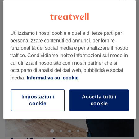
1 ora 10 min
Nuvola Experience
da
€ 80
1 ora 10 min - 1 ora 30 min
Visualizzazione rapida dei dettagli del salone
Utilizziamo i nostri cookie e quelle di terze parti per
personalizzare contenuti ed annunci, per fornire
Lunedì
Chiuso
funzionalità dei social media e per analizzare il nostro
Martedì
09:00
–
19:30
traffico. Condividiamo inoltre informazioni sul modo in
Mercoledì
09:00
–
19:30
cui utilizza il nostro sito con i nostri partner che si
Giovedì
09:00
–
19:30
occupano di analisi dei dati web, pubblicità e social
Venerdì
09:00
–
19:30
media.
Informativa sui cookie
Sabato
09:00
–
19:30
Domenica
Chiuso
Impostazioni
Accetta tutti i
cookie
cookie
Se hai bisogno di momento di relax da dedicare alla cura
del tuo corpo, il centro estetico Essenzialmente Beauty fa
al caso tuo. Situato nel cuore di Genova, questo moderno
salone offre un’ampia gamma di trattamenti
specializzati, pensati appositamente per soddisfare i tuoi