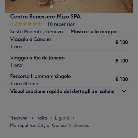
Il team:
Un team di estetiste professioniste, si prende cura della
Centro Benessere Mizu SPA
tua bellezza e del tuo benessere con trattamenti
4,6
10 recensioni
personalizzati secondo le tue esigenze.
Sestri Ponente, Genova
Mostra sulla mappa
Viaggio a Cancun
I punti forti del salone:
€ 100
1 ora
Atmosfera: cortese e professionale.
Specializzato in: epilazione a cera, trattamenti unghie,
Viaggio a Rio de Janeiro
€ 100
massaggi.
1 ora
Vai al salone
Percorso Hammam singolo
€ 100
1 ora 30 min
Visualizzazione rapida dei dettagli del salone
Lunedì
Chiuso
Martedì
09:00
–
20:00
Treatwell
Italia
Liguria
>
>
>
Mercoledì
09:00
–
20:00
Metropolitan City of Genoa
Genova
>
Giovedì
09:00
–
20:00
Venerdì
09:00
–
20:00