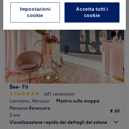
Impostazioni
Accetta tutti i
cookie
cookie
Bee- Fit
4,9
641 recensioni
Lanciano, Abruzzo
Mostra sulla mappa
Percorso Benessere
€ 60
2 ore
Visualizzazione rapida dei dettagli del salone