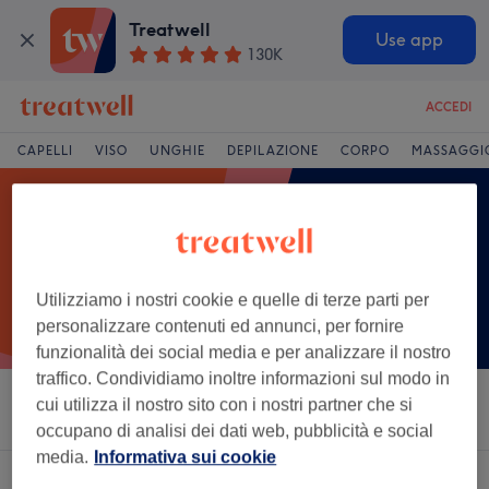
Treatwell
Use app
130K
ACCEDI
CAPELLI
VISO
UNGHIE
DEPILAZIONE
CORPO
MASSAGGI
Utilizziamo i nostri cookie e quelle di terze parti per
personalizzare contenuti ed annunci, per fornire
funzionalità dei social media e per analizzare il nostro
traffico. Condividiamo inoltre informazioni sul modo in
cui utilizza il nostro sito con i nostri partner che si
Ordina per
Saloni
Offerte Express
Valutazione
occupano di analisi dei dati web, pubblicità e social
media.
Informativa sui cookie
Un salone che offre:
sauna e percorsi benessere a Lanciano, Abruzzo