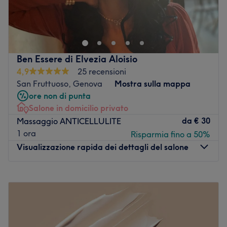
Vai al salone
Fior di Loto è in Piazza Colombo 2a, a Genova, ed è un
centro estetico in cui ritrovare bellezza e benessere in
totale relax. Nato nel 2008 grazie alla passione e alla
tenacia della titolare Elisa Molinari, questo istituto offre
una vasta gamma di servizi per viso e corpo come
Ben Essere di Elvezia Aloisio
epilazione tradizionale con cera, epilazione definitiva
4,9
25 recensioni
con l'ausilio del laser Mediostar Next Pro, manicure,
San Fruttuoso, Genova
Mostra sulla mappa
pedicure e massaggi personalizzati secondo le esigenze
ore non di punta
di ogni cliente ed effettuati con tecniche innovative e
Salone in domicilio privato
prodotti professionali della linea Maria Galland Paris che
da
€ 30
Massaggio ANTICELLULITE
rispettano la cute e la rendono tonica e luminosa.
1 ora
Risparmia fino a 50%
Vai al salone
Visualizzazione rapida dei dettagli del salone
Lunedì
Chiuso
Martedì
Chiuso
Mercoledì
10:00
–
19:30
Giovedì
10:00
–
19:30
Venerdì
10:00
–
19:30