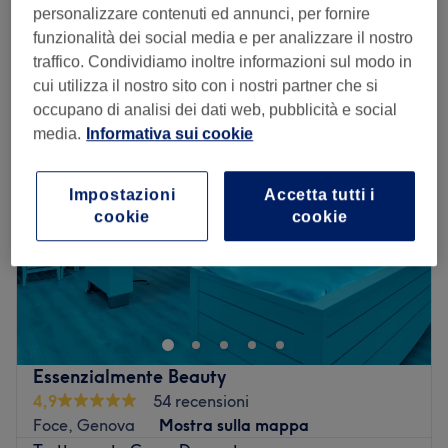
personalizzare contenuti ed annunci, per fornire
Visualizzazione rapida dei dettagli del salone
funzionalità dei social media e per analizzare il nostro
traffico. Condividiamo inoltre informazioni sul modo in
Lunedì
09:00
–
20:00
cui utilizza il nostro sito con i nostri partner che si
Martedì
09:00
–
20:00
occupano di analisi dei dati web, pubblicità e social
Mercoledì
09:00
–
20:00
media.
Informativa sui cookie
Giovedì
09:00
–
20:00
Venerdì
09:00
–
20:00
Sabato
09:00
–
20:00
Impostazioni
Accetta tutti i
cookie
cookie
Domenica
09:00
–
12:00
Se vuoi concederti un attimo di relax e di spensieratezza,
il centro massaggi Entea, situato a Genova in zona San
Vincenzo, fa proprio al caso tuo.
Trasporto pubblico più vicino:
Essenzialmente Beauty
Il locale è facilmente raggiungibile con i mezzi pubblici e
4,9
54 recensioni
si trova a solI 3 minuti a piedi dalla stazione Brignole
Foce, Genova
Mostra sulla mappa
Il team: