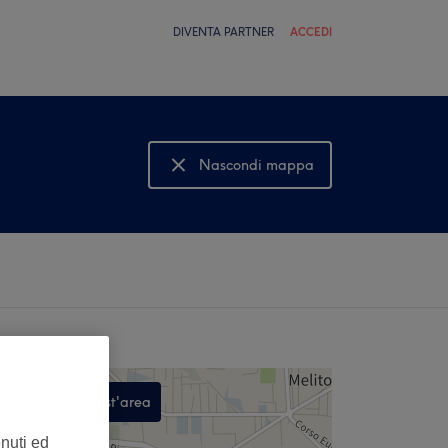
DIVENTA PARTNER
ACCEDI
Nascondi mappa
Mostra mappa
Cerca in quest'area
,
enuti ed