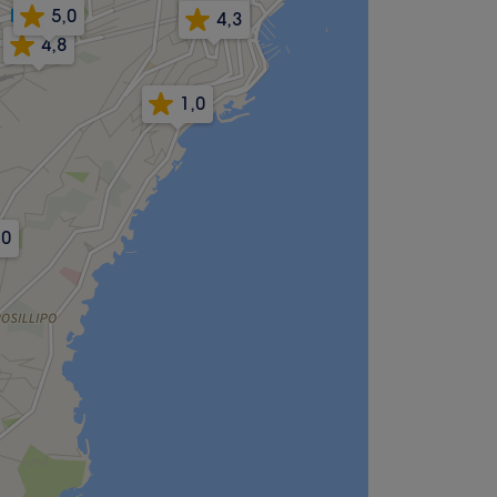
5,0
4,3
4,8
1,0
,0