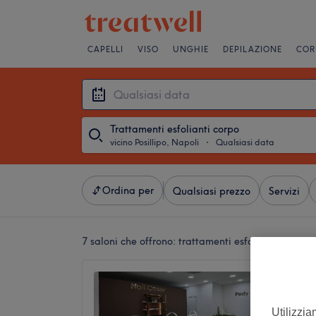
CAPELLI
VISO
UNGHIE
DEPILAZIONE
COR
Trattamenti esfolianti corpo
vicino Posillipo, Napoli
・
Qualsiasi data
Ordina per
Qualsiasi prezzo
Servizi
7 saloni che offrono:
trattamenti esfolianti corpo v
Moody 
4,8
Utilizzia
Fuorigro