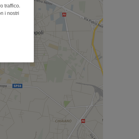
 traffico.
n i nostri