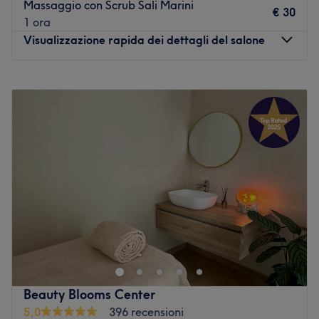
Massaggio con Scrub Sali Marini
€ 30
1 ora
Visualizzazione rapida dei dettagli del salone
Lunedì
10:00
–
12:00
Martedì
09:00
–
19:00
Mercoledì
09:00
–
19:00
Giovedì
09:00
–
19:00
Venerdì
09:00
–
19:00
Sabato
09:00
–
13:00
Domenica
Chiuso
Vai al salone
Beauty Blooms Center
5,0
396 recensioni