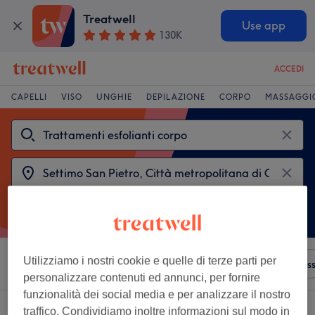
Treatwell
Use app
130K
ACCEDI
CAPELLI
VISO
UNGHIE
DEPILAZIONE
CORPO
MASSAGGI
Utilizziamo i nostri cookie e quelle di terze parti per
Ordina per
Qualsiasi prezzo
Saloni
Offerte Expres
personalizzare contenuti ed annunci, per fornire
funzionalità dei social media e per analizzare il nostro
2 saloni che offrono:
traffico. Condividiamo inoltre informazioni sul modo in