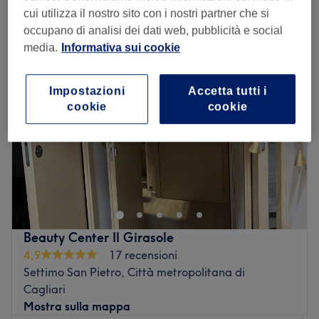
trattamenti esfolianti corpo vicino Settimo San Pietro, Città
cui utilizza il nostro sito con i nostri partner che si
metropolitana di Cagliari
occupano di analisi dei dati web, pubblicità e social
media.
Informativa sui cookie
Impostazioni
Accetta tutti i
cookie
cookie
Beauty Center Il Girasole
4,9
17 recensioni
Settimo San Pietro, Città metropolitana di
Cagliari
Mostra sulla mappa