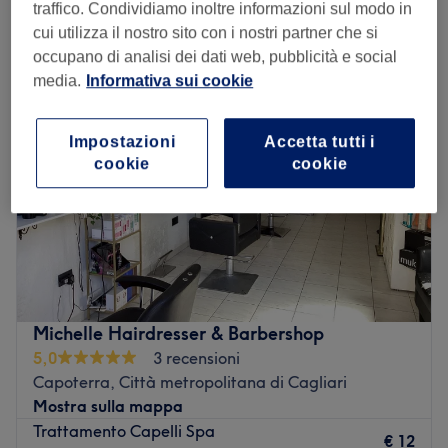
trattamenti specifici capelli donna a Capoterra, Città metropolitana
traffico. Condividiamo inoltre informazioni sul modo in
di Cagliari
cui utilizza il nostro sito con i nostri partner che si
occupano di analisi dei dati web, pubblicità e social
media.
Informativa sui cookie
Impostazioni
Accetta tutti i
cookie
cookie
Michelle Hairdresser & Barbershop
5,0
3 recensioni
Capoterra, Città metropolitana di Cagliari
Mostra sulla mappa
Trattamento Capelli Spa
€ 12