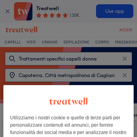
Treatwell
Use app
130K
ACCEDI
CAPELLI
VISO
UNGHIE
DEPILAZIONE
CORPO
MASSAGGI
Ordina per
Qualsiasi prezzo
Saloni
Offerte Expres
Utilizziamo i nostri cookie e quelle di terze parti per
personalizzare contenuti ed annunci, per fornire
funzionalità dei social media e per analizzare il nostro
2 saloni che offrono: