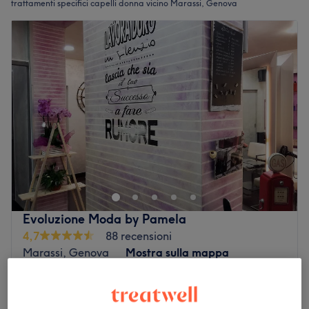
trattamenti specifici capelli donna vicino Marassi, Genova
Evoluzione Moda by Pamela
4,7
88 recensioni
Marassi, Genova
Mostra sulla mappa
Ricostruzione capello
€ 45
1 ora 15 min