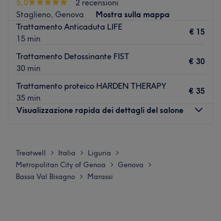
5,0
2 recensioni
Staglieno, Genova
Mostra sulla mappa
Fermata bus Assarotti/peschiera.
Trattamento Anticaduta LIFE
€ 15
Il team:
15 min
Uno staff preparato e professionale, volge particolare
Trattamento Detossinante FIST
attenzione alla cura e alla bellezza del capello con
€ 30
30 min
trattamenti di alta qualità.
Trattamento proteico HARDEN THERAPY
I punti forti del salone:
€ 35
35 min
Ambiente: moderno e accogliente.
Visualizzazione rapida dei dettagli del salone
Specializzato in: colore e piega.
Marche e prodotti utilizzati: Goldwell e Wella.
Lunedì
08:00
–
20:00
Vai al salone
Martedì
08:00
–
20:00
Treatwell
Italia
Liguria
>
>
>
Mercoledì
08:00
–
20:00
Metropolitan City of Genoa
Genova
>
>
Giovedì
08:00
–
20:00
Bassa Val Bisagno
Marassi
>
Venerdì
08:00
–
20:00
Sabato
08:00
–
20:00
Domenica
Chiuso