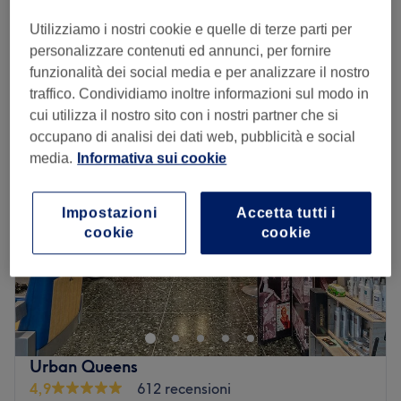
Laminazione Capelli
€ 35
30 min
Utilizziamo i nostri cookie e quelle di terze parti per
Visualizzazione rapida dei dettagli del salone
personalizzare contenuti ed annunci, per fornire
funzionalità dei social media e per analizzare il nostro
traffico. Condividiamo inoltre informazioni sul modo in
Lunedì
Chiuso
cui utilizza il nostro sito con i nostri partner che si
Martedì
09:00
–
18:00
occupano di analisi dei dati web, pubblicità e social
Mercoledì
09:30
–
18:00
media.
Informativa sui cookie
Giovedì
09:00
–
18:00
Venerdì
09:30
–
18:00
Sabato
09:00
–
18:00
Impostazioni
Accetta tutti i
Domenica
Chiuso
cookie
cookie
Evoluzione Moda by Pamela è l'atelier per la bellezza dei
capelli che si trova in via Piero Pinetti 41, a Genova in
zona Marassi.
Trasporto pubblico più vicino:
Urban Queens
Fermata autobus Pinetti 1 / Portazza.
4,9
612 recensioni
Il team: