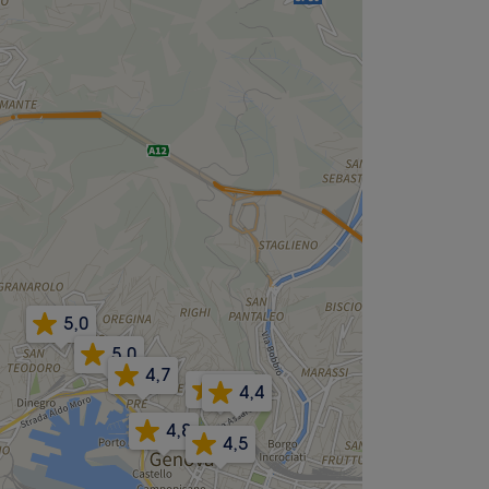
5,0
5,0
4,7
5,0
4,4
4,8
4,5