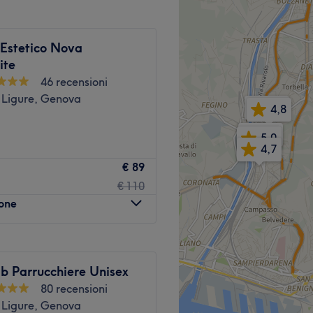
odocare, Epilcera e
 Estetico Nova
Vai al salone
ite
46 recensioni
 Ligure, Genova
5,0
4,8
5,0
5,0
4,7
ova, un'oasi di bellezza per
€ 89
galarti un momento di pace e
€ 110
 tuo look.
lone
dal locale. Metro Darsena a
b Parrucchiere Unisex
80 recensioni
 Ligure, Genova