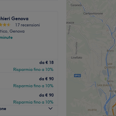
 disposizione, affidati alla
iare uno stile impeccabile.
chieri Genova
17 recensioni
ntico, Genova
 minute
os, Whisky.
Vai al salone
accogliente salone situato a
da
€ 18
un team specializzato che
Risparmia fino a 10%
 offre trattamenti
da
€ 90
bus Vezzani 1/AUTOSTRADA.
Risparmia fino a 10%
i prende cura di ogni cliente
da
€ 90
Risparmia fino a 10%
e raffinato. Specializzato in:
lone
he e prodotti utilizzati: