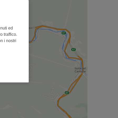
,
enuti ed
 traffico.
n i nostri