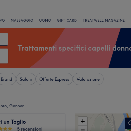
PO
MASSAGGIO
UOMO
GIFT CARD
TREATWELL MAGAZINE
Trattamenti specifici capelli donn
Brand
Saloni
Offerte Express
Valutazione
odoro, Genova
+
 un Taglio
5 recensioni
−