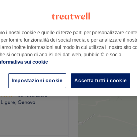
doro, Genova
mo i nostri cookie e quelle di terze parti per personalizzare cont
per fornire funzionalità dei social media e per analizzare il nostro
€ 3
amo inoltre informazioni sul modo in cui utilizza il nostro sito co
he si occupano di analisi dei dati web, pubblicità e social
lone
nformativa sui cookie
Impostazioni cookie
Accetta tutti i cookie
lor
33 recensioni
 Ligure, Genova
sto moderno salone di