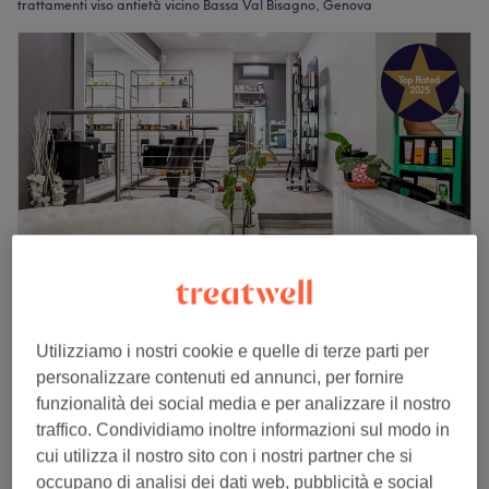
trattamenti viso antietà vicino Bassa Val Bisagno, Genova
Studio Ikone
Utilizziamo i nostri cookie e quelle di terze parti per
4,9
413 recensioni
personalizzare contenuti ed annunci, per fornire
Foce, Genova
Mostra sulla mappa
funzionalità dei social media e per analizzare il nostro
Trattamento Viso Anti-age
traffico. Condividiamo inoltre informazioni sul modo in
€ 75
1 ora
cui utilizza il nostro sito con i nostri partner che si
Visualizzazione rapida dei dettagli del salone
occupano di analisi dei dati web, pubblicità e social