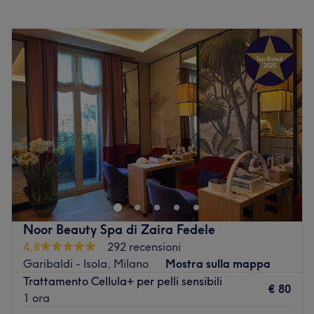
Atmosfera: cortese e professionale.
Lunedì
Chiuso
Specializzato in: dermopigmentazione, laminazione
Martedì
09:30
–
19:00
ciglia e sopracciglia, needling viso e corpo.
Mercoledì
09:30
–
19:00
Marche e prodotti utilizzati: Rigenera, Face+, That'so,
Giovedì
09:30
–
19:00
Dyodema Paris.
Venerdì
09:30
–
19:00
Vai al salone
Sabato
09:30
–
19:00
Domenica
Chiuso
BellAmí si trova in Via Vincenzo Mosca 21, nel cuore del
Vomero a Napoli, ed è un centro estetico pensato per chi
desidera prendersi cura di sé in un ambiente elegante,
curato e professionale.Fondato da Sara e Francesca, il
centro nasce dalla passione per l’estetica e dalla volontà
Noor Beauty Spa di Zaira Fedele
di offrire trattamenti efficaci, tecnologie avanzate e un
4,8
292 recensioni
servizio attento e personalizzato. Grazie alla formazione
Garibaldi - Isola, Milano
Mostra sulla mappa
continua e alla selezione di tecnologie di ultima
Trattamento Cellula+ per pelli sensibili
generazione, BellAmí propone percorsi di bellezza
€ 80
1 ora
completi che uniscono risultati visibili e momenti di vero