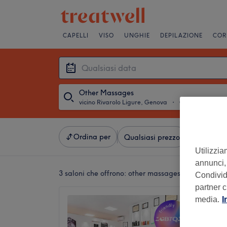
CAPELLI
VISO
UNGHIE
DEPILAZIONE
COR
Other Massages
vicino Rivarolo Ligure, Genova
・
Qualsiasi data
Ordina per
Qualsiasi prezzo
Saloni
Utilizzia
annunci, 
3 saloni che offrono:
other massages vicino Rivaro
Condividi
partner c
media.
Reveal 
I
4,8
Rivarolo