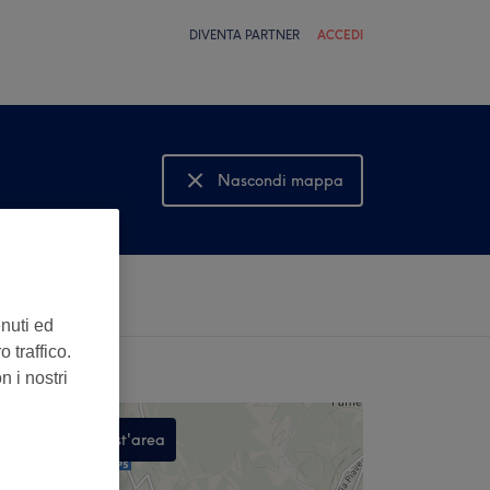
DIVENTA PARTNER
ACCEDI
Nascondi mappa
Mostra mappa
enuti ed
 traffico.
n i nostri
Cerca in quest'area
,