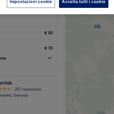
Impostazioni cookie
Accetta tutti i cookie
€ 50
€ 70
lone
airlab
221 recensioni
Ponente, Genova