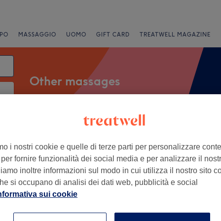
PO
MASSAGGIO
UOMO
GIFT CARD
TREATWELL MAGAZINE
Other massages
Offerte Express
Valutazione
mo i nostri cookie e quelle di terze parti per personalizzare cont
per fornire funzionalità dei social media e per analizzare il nostro
lo Ligure, Genova
amo inoltre informazioni sul modo in cui utilizza il nostro sito co
he si occupano di analisi dei dati web, pubblicità e social
+
Estetica Benessere
nformativa sui cookie
136 recensioni
−
 Ligure, Genova