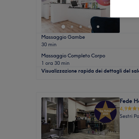
Massaggio Gambe
30 min
Massaggio Completo Corpo
1 ora 30 min
Visualizzazione rapida dei dettagli del sa
Lunedì
Chiuso
Martedì
09:00
–
18:00
Fede H
Mercoledì
09:00
–
18:00
4,9
Giovedì
09:00
–
18:00
Sestri 
Venerdì
09:00
–
18:00
Sabato
09:00
–
18:00
Domenica
Chiuso