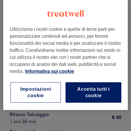
trucco permanente e semipermanente vicino Posillipo, Napoli
Utilizziamo i nostri cookie e quelle di terze parti per
personalizzare contenuti ed annunci, per fornire
funzionalità dei social media e per analizzare il nostro
traffico. Condividiamo inoltre informazioni sul modo in
cui utilizza il nostro sito con i nostri partner che si
occupano di analisi dei dati web, pubblicità e social
media.
Informativa sui cookie
Impostazioni
Accetta tutti i
Beauty M di Martina Mirabile
cookie
cookie
5,0
6 recensioni
Bagnoli, Napoli
Mostra sulla mappa
Ritocco Tatuaggio
€ 80
1 ora 30 min