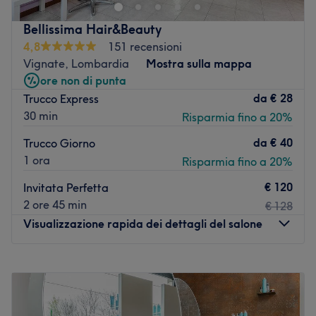
chioma con trattamenti specializzati coadiuvati anche
dai prodotti delle migliori marche.
Bellissima Hair&Beauty
Il team:
4,8
151 recensioni
Vignate, Lombardia
Mostra sulla mappa
Un team esperto e cortese si prende cura di ogni cliente
ore non di punta
con trattamenti personalizzati.
da
€ 28
Trucco Express
I punti forti del salone:
30 min
Risparmia fino a 20%
Ambiente: moderno e accogliente.
Specializzato in: taglio e piega.
da
€ 40
Trucco Giorno
Marche e prodotti utilizzati: Kevin Martin.
1 ora
Risparmia fino a 20%
Vai al salone
€ 120
Invitata Perfetta
2 ore 45 min
€ 128
Visualizzazione rapida dei dettagli del salone
Lunedì
13:00
–
21:00
Martedì
13:00
–
21:00
Mercoledì
13:00
–
21:00
Giovedì
10:00
–
18:00