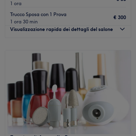
1 ora
Trucco Sposa con 1 Prova
€ 300
1 ora 30 min
Visualizzazione rapida dei dettagli del salone
Lunedì
09:00
–
19:00
Martedì
09:00
–
19:00
Mercoledì
09:00
–
19:00
Giovedì
09:00
–
19:00
Venerdì
09:00
–
19:00
Sabato
Chiuso
Domenica
Chiuso
Follie di Bellezza è un centro estetico situato a Don Perri,
in provincia di Catanzaro. Qui troverai una vasta gamma
di trattamenti per prenderti cura della tua bellezza e
sentirti al meglio. Prenota ora e regalati un momento solo
per te.