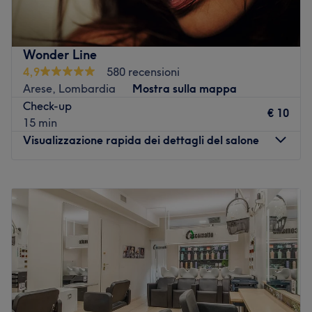
collaboratrici, si prendono cura dei capelli con
trattamenti specializzati.
Vai al salone
Wonder Line
4,9
580 recensioni
Arese, Lombardia
Mostra sulla mappa
Check-up
€ 10
15 min
Visualizzazione rapida dei dettagli del salone
Lunedì
15:30
–
19:30
Martedì
09:30
–
19:30
Mercoledì
09:30
–
19:30
Giovedì
09:30
–
19:30
Venerdì
09:30
–
19:30
Sabato
09:30
–
13:30
Domenica
Chiuso