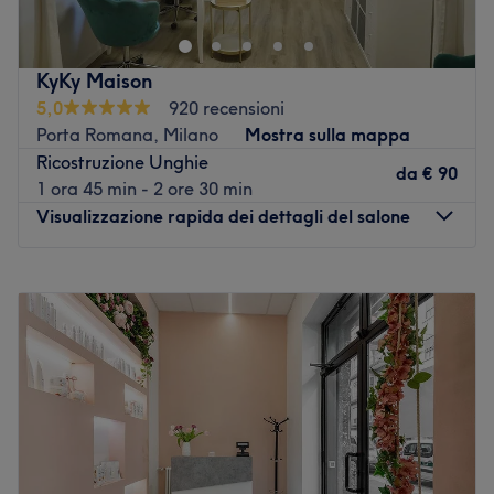
l'ideale per chi desidera rinnovare il fascino di mani e
piedi. Professionisti delle unghie, lo staff riserva
trattamenti in grado di soddisfare qualsiasi esigenza
KyKy Maison
della clientela ed i risultati ottenuti sono immediati e
5,0
920 recensioni
duraturi. Tra questi si possono trovare manicure e
Porta Romana, Milano
Mostra sulla mappa
pedicure spa ed allungamento delle unghie in gel. Per
Ricostruzione Unghie
realizzare al meglio tutti i servizi, lo staff si affida ai
da
€ 90
1 ora 45 min - 2 ore 30 min
prodotti CND Shellac, OPI e Chanel.
Visualizzazione rapida dei dettagli del salone
Vai al salone
Lunedì
08:00
–
20:30
Martedì
08:00
–
20:30
Mercoledì
08:00
–
20:30
Giovedì
08:00
–
20:30
Venerdì
08:00
–
20:30
Sabato
09:00
–
19:00
Domenica
Chiuso
Il salone Kyky Maison è un centro estetico situato al