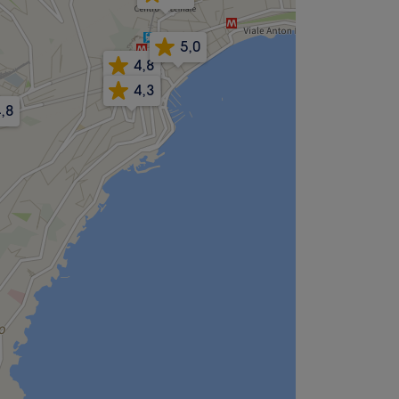
5,0
4,8
4,3
,8