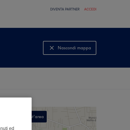
DIVENTA PARTNER
ACCEDI
Nascondi mappa
Mostra mappa
Cerca in quest'area
,
enuti ed