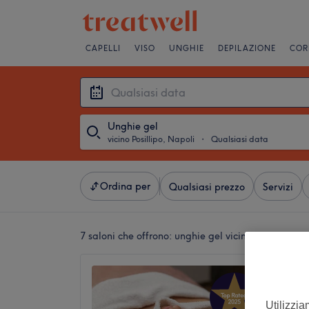
CAPELLI
VISO
UNGHIE
DEPILAZIONE
COR
Unghie gel
vicino Posillipo, Napoli
・
Qualsiasi data
Ordina per
Qualsiasi prezzo
Servizi
7 saloni che offrono:
unghie gel vicino Posillipo, N
Agape 
5,0
Utilizzia
Posillip