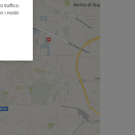
 traffico.
n i nostri