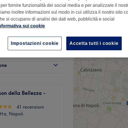
per fornire funzionalità dei social media e per analizzare il nostro
amo inoltre informazioni sul modo in cui utilizza il nostro sito co
he si occupano di analisi dei dati web, pubblicità e social
nformativa sui cookie
€ 4
Impostazioni cookie
Accetta tutti i cookie
€ 60
lone
on della Bellezza -
41 recensioni
tta, Napoli