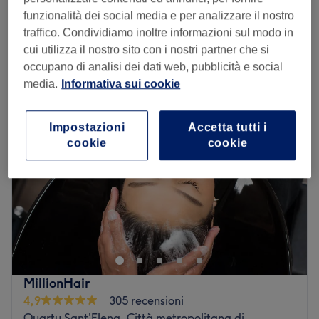
€ 70
2 ore
funzionalità dei social media e per analizzare il nostro
Visualizzazione rapida dei dettagli del salone
traffico. Condividiamo inoltre informazioni sul modo in
cui utilizza il nostro sito con i nostri partner che si
occupano di analisi dei dati web, pubblicità e social
Lunedì
07:30
–
21:00
media.
Informativa sui cookie
Martedì
07:30
–
20:00
Mercoledì
07:30
–
21:00
Giovedì
07:30
–
20:00
Impostazioni
Accetta tutti i
Venerdì
07:30
–
21:00
cookie
cookie
Sabato
08:30
–
17:00
Domenica
Chiuso
Delywellness è in Via C. Fadda 81, a Quartu Sant'Elena
in provincia di Cagliari, ed è un beauty center nato a
novembre del 2013 che si occupa di bellezza e benessere
a 360 gradi prendendosi cura sia del corpo che dei
capelli.
MillionHair
Trasporto pubblico più vicino:
4,9
305 recensioni
Quartu Sant'Elena, Città metropolitana di