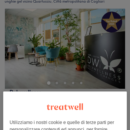
unghie gel vicino Quartucciu, Città metropolitana di Cagliari
Delywellness
5,0
503 recensioni
Quartu Sant'Elena, Città metropolitana di
Cagliari
Mostra sulla mappa
Utilizziamo i nostri cookie e quelle di terze parti per
Ricostruzione in Gel
personalizzare contenuti ed annunci, per fornire