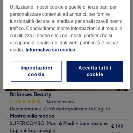
unghie gel vicino Uta, Città metropolitana di Cagliari
Utilizziamo i nostri cookie e quelle di terze parti per
personalizzare contenuti ed annunci, per fornire
funzionalità dei social media e per analizzare il nostro
traffico. Condividiamo inoltre informazioni sul modo in
cui utilizza il nostro sito con i nostri partner che si
occupano di analisi dei dati web, pubblicità e social
media.
Informativa sui cookie
Impostazioni
Accetta tutti i
cookie
cookie
Brilances Beauty
5,0
34 recensioni
Decimomannu, Città metropolitana di Cagliari
Mostra sulla mappa
SUPER COMBO: Mani & Piedi + Laminazione
€ 149
Ciglia & Sopracciglia