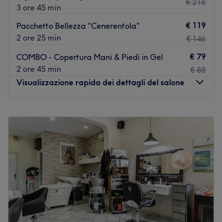
€ 216
3 ore 45 min
€ 119
Pacchetto Bellezza "Cenerentola"
2 ore 25 min
€ 146
€ 79
COMBO - Copertura Mani & Piedi in Gel
2 ore 45 min
€ 88
Visualizzazione rapida dei dettagli del salone
Lunedì
09:00
–
20:00
Martedì
09:00
–
20:00
Mercoledì
09:00
–
20:00
Giovedì
09:00
–
20:00
Venerdì
09:00
–
20:00
Sabato
09:00
–
20:00
Domenica
09:00
–
20:00
Brilances Beauty è la boutique di bellezza dove tu sei al
centro della nostra completa attenzione. Il salone è