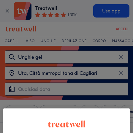
Treatwell
Use app
130K
ACCEDI
CAPELLI
VISO
UNGHIE
DEPILAZIONE
CORPO
MASSAGGI
Ordina per
Qualsiasi prezzo
Servizi
Brand
Salo
3 saloni che offrono: