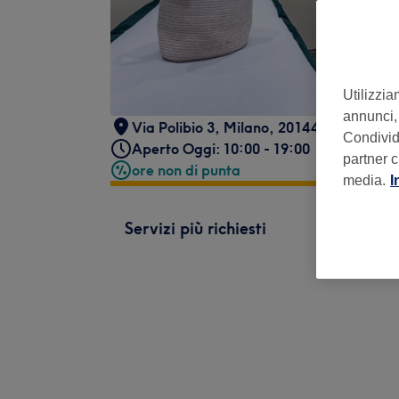
Utilizzia
annunci, 
Via Polibio 3
,
Milano
,
20144
Condividi
Aperto Oggi: 10:00 - 19:00
partner c
ore non di punta
media.
I
Servizi più richiesti