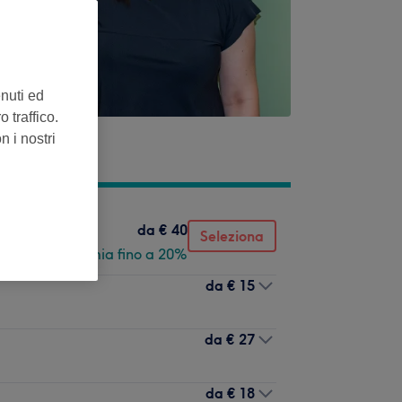
enuti ed
 traffico.
n i nostri
da
€ 40
Seleziona
Risparmia fino a 20%
da
€ 15
da
€ 27
da
€ 18