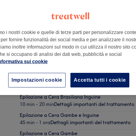
mo i nostri cookie e quelle di terze parti per personalizzare cont
per fornire funzionalità dei social media e per analizzare il nostro
amo inoltre informazioni sul modo in cui utilizza il nostro sito co
he si occupano di analisi dei dati web, pubblicità e social
nformativa sui cookie
Pulizia Viso
Impostazioni cookie
Accetta tutti i cookie
1 ora
Dettagli importanti del trattamento
Epilazione a Cera Brasiliana Inguine
10 min - 20 min
Dettagli importanti del trattamento
Epilazione a Cera Gambe e Inguine
45 min - 1 ora
Dettagli importanti del trattamento
Epilazione a Cera Gambe