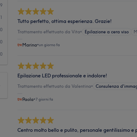
29
1
Tutto perfetto, ottima esperienza. Grazie!
0
Trattamento effettuato da Vita
•
Epilazione a cera viso
M
0
Marina
•
un giorno fa
0
Epilazione LED professionale e indolore!
e
Trattamento effettuato da Valentina
•
Consulenza d'imma
Paola
•
7 giorni fa
Centro molto bello e pulito, personale gentilissimo e 