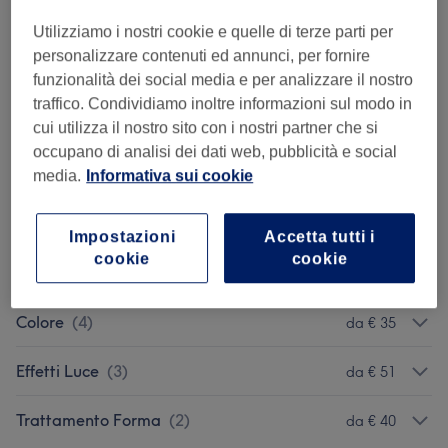
Dettagli importanti del trattamento
Utilizziamo i nostri cookie e quelle di terze parti per
€ 40
Permanente
Seleziona
personalizzare contenuti ed annunci, per fornire
2 ore
funzionalità dei social media e per analizzare il nostro
Dettagli importanti del trattamento
traffico. Condividiamo inoltre informazioni sul modo in
cui utilizza il nostro sito con i nostri partner che si
occupano di analisi dei dati web, pubblicità e social
Sfoglia la lista dei servizi
media.
Informativa sui cookie
Piega
(
1
)
€ 12
Impostazioni
Accetta tutti i
cookie
cookie
Taglio
(
1
)
€ 22
Colore
(
4
)
da € 35
Effetti Luce
(
3
)
da € 51
Trattamento Forma
(
2
)
da € 40