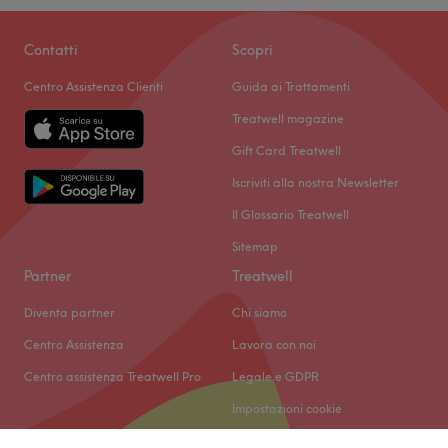
Contatti
Scopri
Centro Assistenza Clienti
Guida ai Trattamenti
Treatwell magazine
Gift Card Treatwell
Iscriviti alla nostra Newsletter
Il Glossario Treatwell
Sitemap
Partner
Treatwell
Diventa partner
Chi siamo
Centro Assistenza
Lavora con noi
Centro assistenza Treatwell Pro
Legale e GDPR
Impostazioni cookie