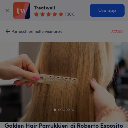
Treatwell
Use app
130K
Parrucchieri nelle vicinanze
ACCEDI
Golden Hair Parrukkieri di Roberto Esposito