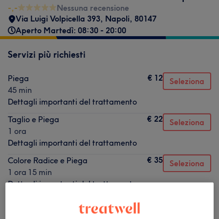
-,-
Nessuna recensione
Via Luigi Volpicella 393
,
Napoli
,
80147
Aperto Martedì: 08:30 - 20:00
Servizi più richiesti
€ 12
Piega
Seleziona
45 min
Dettagli importanti del trattamento
€ 22
Taglio e Piega
Seleziona
1 ora
Dettagli importanti del trattamento
€ 35
Colore Radice e Piega
Seleziona
1 ora 15 min
Dettagli importanti del trattamento
€ 40
Colore Vegano
Seleziona
45 min