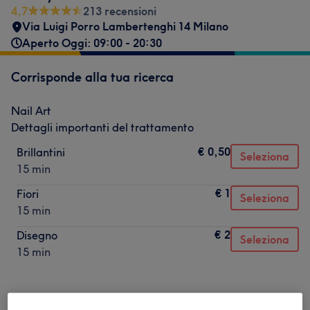
4,7
213 recensioni
Via Luigi Porro Lambertenghi 14 Milano
Aperto Oggi: 09:00 - 20:30
Corrisponde alla tua ricerca
Nail Art
Dettagli importanti del trattamento
€ 0,50
Brillantini
Seleziona
15 min
€ 1
Fiori
Seleziona
15 min
€ 2
Disegno
Seleziona
15 min
Non è quello che cercavi?