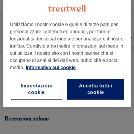
Sfoglia la lista dei servizi
Utilizziamo i nostri cookie e quelle di terze parti per
personalizzare contenuti ed annunci, per fornire
Tutti
Unghie
Depilazione
funzionalità dei social media e per analizzare il nostro
traffico. Condividiamo inoltre informazioni sul modo in
cui utilizza il nostro sito con i nostri partner che si
occupano di analisi dei dati web, pubblicità e social
Manicure
(
9
)
da € 0,50
media.
Informativa sui cookie
Pedicure
(
5
)
da € 5
Impostazioni
Accetta tutti i
cookie
cookie
Ricostruzione Unghie
(
5
)
da € 7
Recensioni salone