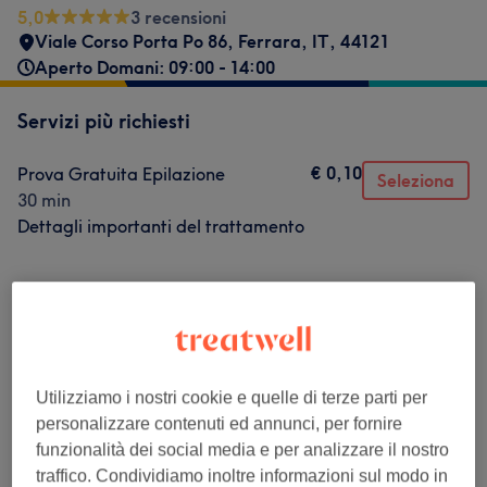
5,0
3 recensioni
Viale Corso Porta Po 86
,
Ferrara
,
IT
,
44121
Aperto Domani: 09:00 - 14:00
Servizi più richiesti
€ 0,10
Prova Gratuita Epilazione
Seleziona
30 min
Dettagli importanti del trattamento
Sfoglia la lista dei servizi
Epilazione Permanente
(
1
)
€ 0,10
Utilizziamo i nostri cookie e quelle di terze parti per
personalizzare contenuti ed annunci, per fornire
Recensioni salone
funzionalità dei social media e per analizzare il nostro
traffico. Condividiamo inoltre informazioni sul modo in