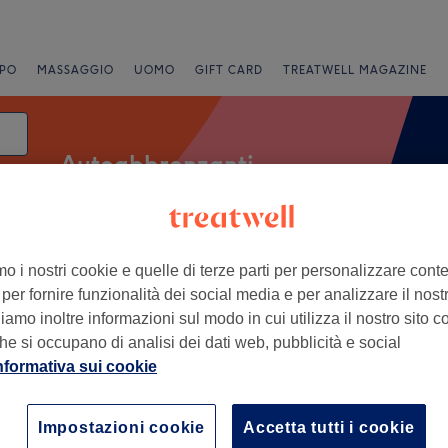
PO
MASSAGGIO
UOMO
GIFT CARD
TREATWELL MAGAZINE
Autoabbronzanti
mo i nostri cookie e quelle di terze parti per personalizzare cont
Saloni
Offerte Express
Valutazione
per fornire funzionalità dei social media e per analizzare il nostro
amo inoltre informazioni sul modo in cui utilizza il nostro sito co
he si occupano di analisi dei dati web, pubblicità e social
nformativa sui cookie
+
n - Pescara
136 recensioni
−
Impostazioni cookie
Accetta tutti i cookie
ova, Pescara