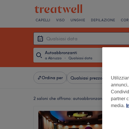
CAPELLI
VISO
UNGHIE
DEPILAZIONE
COR
Autoabbronzanti
a Abruzzo
・
Qualsiasi data
Ordina per
Utilizzia
Qualsiasi prezzo
Servizi
annunci, 
Condividi
2 saloni che offrono:
autoabbronzanti a Abruzzo
partner c
media.
I
Megasu
4,7
Portanu