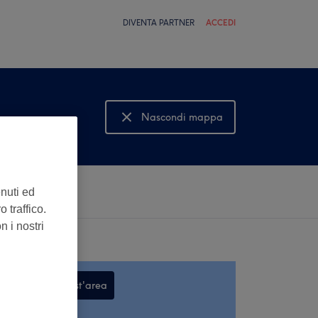
DIVENTA PARTNER
ACCEDI
Nascondi mappa
Mostra mappa
enuti ed
 traffico.
n i nostri
Cerca in quest'area
,