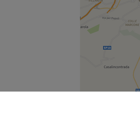
Vai al salone
rende cura di ogni cliente
ita, ti accompagnerà nella
e tue richieste e facendoti
ione classica e definitiva,
 permanente ciglia e
 microblading, massaggi.
Vai al salone