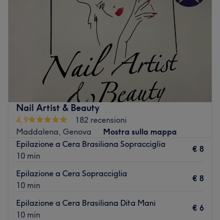
Venerdì
09:00
–
20:00
Sabato
09:00
–
18:00
Domenica
Chiuso
Estetica San Lorenzo si trova nell'omonima via S. Lorenzo
75 Genova e vengono offerti trattamenti specifici per la
cura e benessere della persona.
Trasporto pubblico più vicino:
Nail Artist & Beauty
Bus.
4,9
182 recensioni
Il team:
Maddalena, Genova
Mostra sulla mappa
Preparato e accogliente.
Epilazione a Cera Brasiliana Sopracciglia
€ 8
10 min
I punti forti del salone:
Epilazione a Cera Sopracciglia
Ambiente: dal design moderno e accattivante.
€ 8
10 min
Specializzato in: massaggi, trattamenti viso, depilazione,
Epilazione a Cera Brasiliana Dita Mani
manicure e pedicure.
€ 6
10 min
Vai al salone