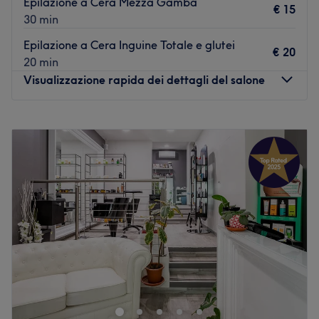
Epilazione a Cera Mezza Gamba
€ 15
30 min
Epilazione a Cera Inguine Totale e glutei
€ 20
20 min
Visualizzazione rapida dei dettagli del salone
Lunedì
08:30
–
20:00
Martedì
08:30
–
20:00
Mercoledì
08:30
–
20:00
Giovedì
08:30
–
20:00
Venerdì
08:30
–
20:00
Sabato
08:30
–
20:00
Domenica
Chiuso
Il centro estetico Dedicato a Te, è un salone aperto nel
2013 e si dedica alla cura del corpo. Una piccola oasi di
relax nel mezzo della frenesia quotidiana dove è
possibile ricaricarsi di energie positive rigenerando il