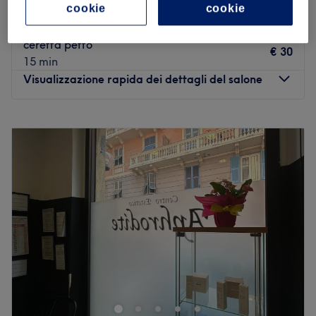
Ceretta Schiena Uomo
€ 25
cookie
cookie
15 min
ceretta petto
€ 30
15 min
Visualizzazione rapida dei dettagli del salone
Lunedì
Chiuso
Martedì
09:00
–
18:00
Mercoledì
09:00
–
18:00
Giovedì
09:00
–
18:00
Venerdì
09:00
–
18:00
Sabato
09:00
–
18:00
Domenica
Chiuso
Reveal Estetica Benessere è un moderno e accogliente
salone situato a Genova, Via Carlo Fasciotti 10. Grazie
ha un team specializzato che opera da anni nel settore,
questo centro ti offre trattamenti professionali di alta