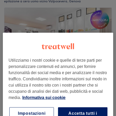
epilazione a cera uomo vicino Valpocevera, Genova
Utilizziamo i nostri cookie e quelle di terze parti per
personalizzare contenuti ed annunci, per fornire
funzionalità dei social media e per analizzare il nostro
traffico. Condividiamo inoltre informazioni sul modo in
Reveal Estetica Benessere
cui utilizza il nostro sito con i nostri partner che si
4,8
136 recensioni
occupano di analisi dei dati web, pubblicità e social
Rivarolo Ligure, Genova
Mostra sulla mappa
media.
Informativa sui cookie
Cera Brasiliana Schiena
€ 35
30 min
Impostazioni
Accetta tutti i