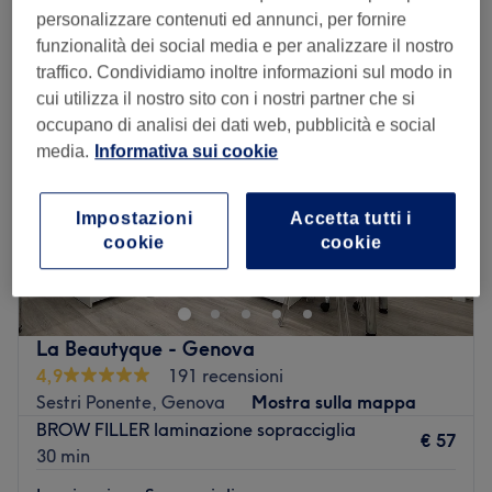
laminazione sopracciglia vicino Rivarolo Ligure, Genova
personalizzare contenuti ed annunci, per fornire
funzionalità dei social media e per analizzare il nostro
traffico. Condividiamo inoltre informazioni sul modo in
cui utilizza il nostro sito con i nostri partner che si
occupano di analisi dei dati web, pubblicità e social
media.
Informativa sui cookie
Impostazioni
Accetta tutti i
cookie
cookie
La Beautyque - Genova
4,9
191 recensioni
Sestri Ponente, Genova
Mostra sulla mappa
BROW FILLER laminazione sopracciglia
€ 57
30 min