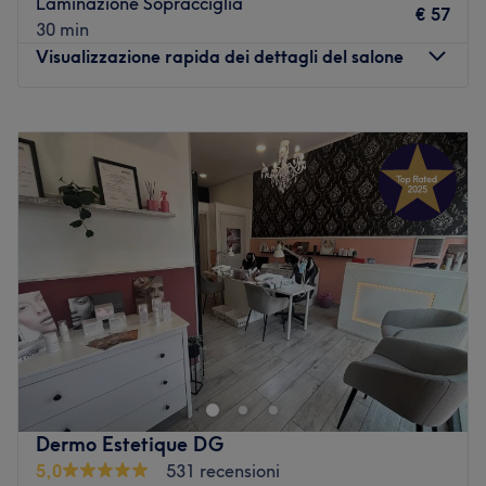
Laminazione Sopracciglia
€ 57
30 min
Visualizzazione rapida dei dettagli del salone
Lunedì
Chiuso
Martedì
09:00
–
20:00
Mercoledì
09:00
–
20:00
Giovedì
09:00
–
20:00
Venerdì
09:00
–
20:00
Sabato
09:00
–
18:30
Domenica
Chiuso
La Beautyque è in via Raimondo Amedeo Vigna, a
Genova, e apre le sue porte nel 2021 con lo scopo di
diventare il punto di riferimento di tutti coloro che amano
prendersi cura della propria bellezza. Preparazione,
professionalità, precisione, voglia di non fermarsi mai,
Dermo Estetique DG
desiderio di rinnovarsi e innovarsi sempre, sorriso e
5,0
531 recensioni
disponibilità all'ascolto sono gli elementi che rendono il