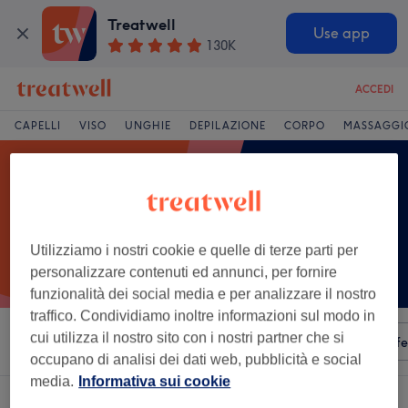
Treatwell
Use app
130K
ACCEDI
CAPELLI
VISO
UNGHIE
DEPILAZIONE
CORPO
MASSAGGI
Utilizziamo i nostri cookie e quelle di terze parti per
personalizzare contenuti ed annunci, per fornire
funzionalità dei social media e per analizzare il nostro
traffico. Condividiamo inoltre informazioni sul modo in
cui utilizza il nostro sito con i nostri partner che si
Ordina per
Qualsiasi prezzo
Servizi
Saloni
Offe
occupano di analisi dei dati web, pubblicità e social
media.
Informativa sui cookie
Un salone che offre:
taglio bambino a Castrovillari, Calabria