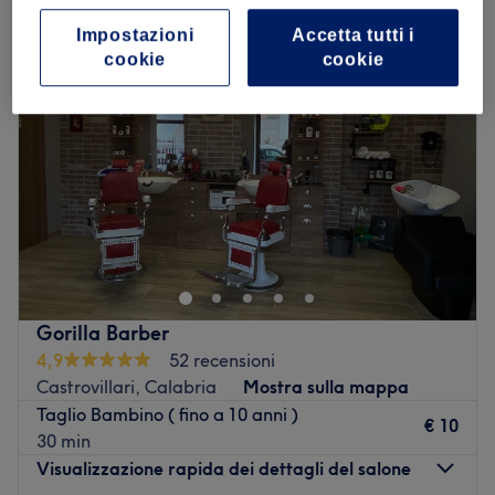
Impostazioni
Accetta tutti i
cookie
cookie
Gorilla Barber
4,9
52 recensioni
Castrovillari, Calabria
Mostra sulla mappa
Taglio Bambino ( fino a 10 anni )
€ 10
30 min
Visualizzazione rapida dei dettagli del salone