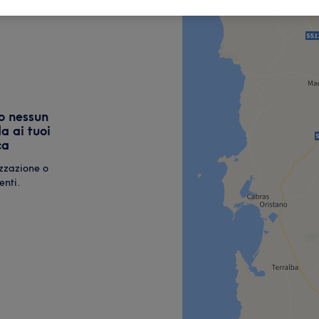
o nessun
a ai tuoi
ca
izzazione o
enti.