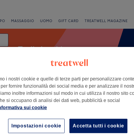
PO
MASSAGGIO
UOMO
GIFT CARD
TREATWELL MAGAZINE
Taglio bambino
data
mo i nostri cookie e quelle di terze parti per personalizzare cont
alutazione
per fornire funzionalità dei social media e per analizzare il nostro
amo inoltre informazioni sul modo in cui utilizza il nostro sito co
he si occupano di analisi dei dati web, pubblicità e social
nformativa sui cookie
+
−
Impostazioni cookie
Accetta tutti i cookie