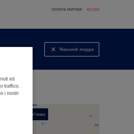
DIVENTA PARTNER
ACCEDI
Nascondi mappa
Mostra mappa
enuti ed
 traffico.
n i nostri
Cerca in quest'area
,