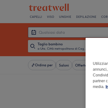
CAPELLI
VISO
UNGHIE
DEPILAZIONE
COR
Taglio bambino
a Uta, Città metropolitana di Cagliari
・
Qualsiasi 
Utilizzia
Ordina per
Saloni
Offerte Express
V
annunci, 
Condividi
partner c
media.
I