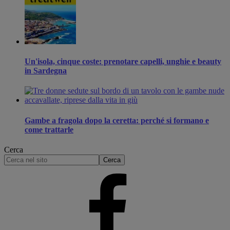
Un'isola, cinque coste: prenotare capelli, unghie e beauty
in Sardegna
Gambe a fragola dopo la ceretta: perché si formano e
come trattarle
Cerca
Cerca
nel
sito