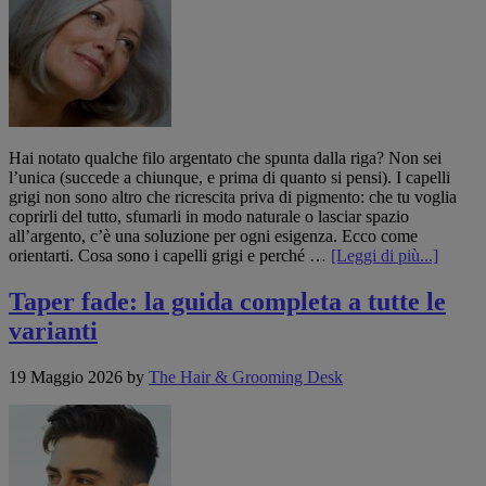
Hai notato qualche filo argentato che spunta dalla riga? Non sei
l’unica (succede a chiunque, e prima di quanto si pensi). I capelli
grigi non sono altro che ricrescita priva di pigmento: che tu voglia
coprirli del tutto, sfumarli in modo naturale o lasciar spazio
all’argento, c’è una soluzione per ogni esigenza. Ecco come
infoRic
orientarti. Cosa sono i capelli grigi e perché …
[Leggi di più...]
grigia:
come
Taper fade: la guida completa a tutte le
coprirl
varianti
sfumar
e
farla
19 Maggio 2026
by
The Hair & Grooming Desk
crescer
con
stile