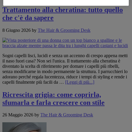
tutto
quello
Trattamento alla cheratina: tutto quello
che
che c'è da sapere
c'è
da
sapere
8 Giugno 2026
by
The Hair & Grooming Desk
sul
colore
baciato
dal
sole
Sogni capelli lisci, lucidi e senza un accenno di crespo appena metti
il naso fuori casa? Non sei l'unica. Il trattamento alla cheratina è
diventato la scelta di riferimento per domare i capelli più ribelli,
senza modificarne in modo permanente la struttura. I parrucchieri lo
adorano perché regala lucentezza, riduce i tempi di styling e rende i
infoTrattamento
capelli finalmente più facili da …
[Leggi di più...]
alla
cheratina:
Ricrescita grigia: come coprirla,
tutto
sfumarla e farla crescere con stile
quello
che
c'è
26 Maggio 2026
by
The Hair & Grooming Desk
da
sapere