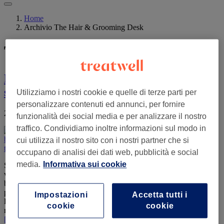
Home
Archivio The Hair & Grooming Desk
The Hair & Grooming Desk
Balayage: tutto quello che c'è da sapere
sul colore baciato dal sole
Utilizziamo i nostri cookie e quelle di terze parti per
personalizzare contenuti ed annunci, per fornire
23 Giugno 2026
by
The Hair & Grooming Desk
funzionalità dei social media e per analizzare il nostro
traffico. Condividiamo inoltre informazioni sul modo in
cui utilizza il nostro sito con i nostri partner che si
occupano di analisi dei dati web, pubblicità e social
media.
Informativa sui cookie
Sogni quella luminosità dorata, come se tornassi adesso da una
vacanza, ma non hai un viaggio in programma? Con il
balayage ottieni dei meravigliosi riflessi baciati dal sole senza
prenotare nessun volo. Questa tecnica di colore dipinta a mano
Impostazioni
Accetta tutti i
libera è amatissima, e non a caso: passaggi morbidi e naturali e poca
cookie
cookie
manutenzione. Che tu sia castana e cerchi un po' di calore, o …
infoBalayage:
[Leggi di più...]