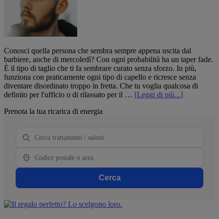
Conosci quella persona che sembra sempre appena uscita dal
barbiere, anche di mercoledì? Con ogni probabilità ha un taper fade.
È il tipo di taglio che ti fa sembrare curato senza sforzo. In più,
funziona con praticamente ogni tipo di capello e ricresce senza
diventare disordinato troppo in fretta. Che tu voglia qualcosa di
infoTaper
definito per l'ufficio o di rilassato per il …
[Leggi di più...]
fade:
Barra
Prenota la tua ricarica di energia
la
laterale
guida
primaria
completa
Trattamento
a
tutte
Località
le
varianti
Cerca