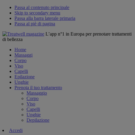
Passa al contenuto principale
Skip to secondary menu
Passa alla barra laterale primaria
Passa al piè di pagina
L’app n°1 in Europa per prenotare trattamenti
di bellezza
Home
Massaggi
Corpo
Viso
Capelli
Epilazione
Unghie
Prenota il tuo trattamento
Massaggio
Corpo
Viso
Capelli
Unghie
Depilazione
Accedi