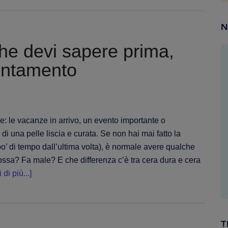
a
una
N
ceretta
che devi sapere prima,
brasiliana?
Ecco
untamento
cosa
aspettarti
: le vacanze in arrivo, un evento importante o
i una pelle liscia e curata. Se non hai mai fatto la
po’ di tempo dall’ultima volta), è normale avere qualche
ssa? Fa male? E che differenza c’è tra cera dura e cera
infoCeretta:
 di più...]
tutto
quello
che
T
devi