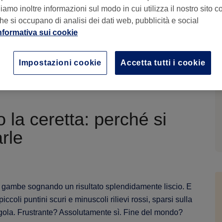
amo inoltre informazioni sul modo in cui utilizza il nostro sito co
he si occupano di analisi dei dati web, pubblicità e social
nformativa sui cookie
P
B
esk
la
Impostazioni cookie
Accetta tutti i cookie
pr
la ceretta: perché si
rle
alle gambe sognando un risultato splendidamente liscio. E
 piccoli puntini scuri e minuscoli rilievi rossi, sparsi sulla
agola. Frustrante? Assolutamente sì. Fine del mondo?