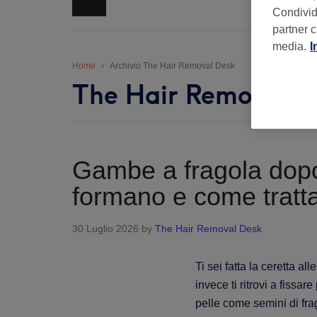
Condividi
partner c
media.
I
Home
Archivio The Hair Removal Desk
The Hair Removal D
Gambe a fragola dopo 
formano e come tratta
30 Luglio 2026
by
The Hair Removal Desk
Ti sei fatta la ceretta 
invece ti ritrovi a fissare
pelle come semini di fr