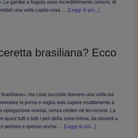
Le gambe a fragola sono incredibilmente comuni, di
infoGambe
estibili una volta capito cosa …
[Leggi di più...]
a
fragola
dopo
la
eretta brasiliana? Ecco
ceretta:
perché
si
formano
e
come
ta brasiliana», ma cosa succede davvero una volta sul
trattarle
 prenotare la prima o voglia solo sapere esattamente a
la spiegazione onesta, senza misteri né tecnicismi. La
 quasi tutti o tutti i peli della zona intima, da davanti a
infoStai
ra, il perineo e spesso anche …
[Leggi di più...]
pensando