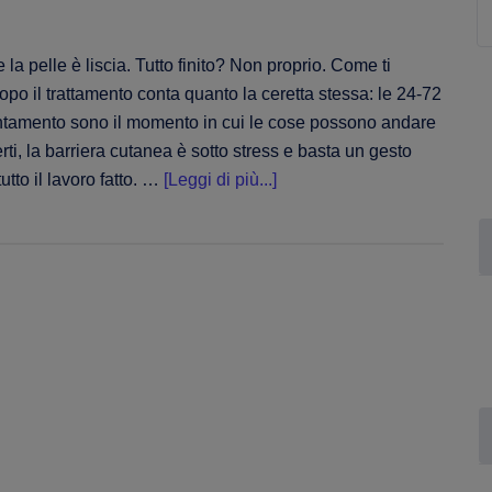
C
ne
si
e la pelle è liscia. Tutto finito? Non proprio. Come ti
opo il trattamento conta quanto la ceretta stessa: le 24-72
ntamento sono il momento in cui le cose possono andare
perti, la barriera cutanea è sotto stress e basta un gesto
infoErrori
utto il lavoro fatto. …
[Leggi di più...]
post
ceretta:
gli
sbagli
più
comuni
che
rovinano
i
risultati