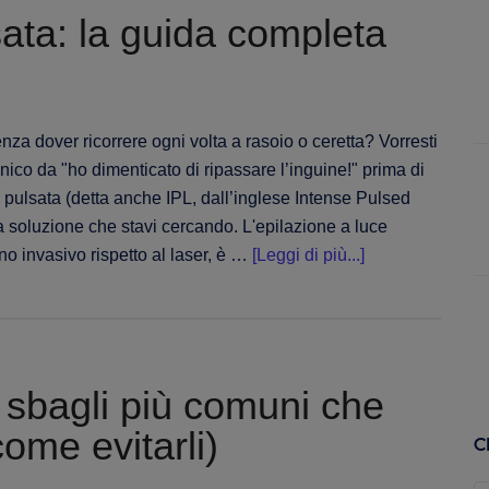
sata: la guida completa
sapere
prima,
durante
e
dopo
nza dover ricorrere ogni volta a rasoio o ceretta? Vorresti
l'appuntamento
nico da "ho dimenticato di ripassare l’inguine!" prima di
pulsata (detta anche IPL, dall’inglese Intense Pulsed
a soluzione che stavi cercando. L'epilazione a luce
infoEpilazione
o invasivo rispetto al laser, è …
[Leggi di più...]
a
luce
pulsata:
la
li sbagli più comuni che
guida
completa
come evitarli)
C