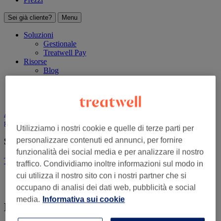
Sei già cliente?
Menu
Soluzioni
Gestionale
Treatwell Pay
Risorse
Blog
Centro assistenza Treatwell Connect
Centro assistenza Treatwell Pro
Prezzi
Accedi a Treatwell Pro
Accedi a Treatwell Connect
Inizia
gratuitamente
Utilizziamo i nostri cookie e quelle di terze parti per
personalizzare contenuti ed annunci, per fornire
Sei già cliente?
funzionalità dei social media e per analizzare il nostro
Treatwell Connect
Treatwell Pro
traffico. Condividiamo inoltre informazioni sul modo in
cui utilizza il nostro sito con i nostri partner che si
Home
Eventi
occupano di analisi dei dati web, pubblicità e social
media.
Informativa sui cookie
Eventi