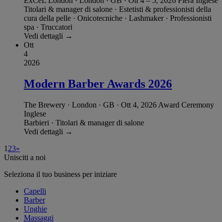
ExCeL London · London · GB
·
Ott 4 – 5, 2026
Fiera
Inglese
Titolari & manager di salone
·
Estetisti & professionisti della
cura della pelle
·
Onicotecniche
·
Lashmaker
·
Professionisti
spa
·
Truccatori
Vedi dettagli →
Ott
4
2026
Modern Barber Awards 2026
The Brewery · London · GB
·
Ott 4, 2026
Award Ceremony
Inglese
Barbieri
·
Titolari & manager di salone
Vedi dettagli →
1
2
3
»
Unisciti a noi
Seleziona il tuo business per iniziare
Capelli
Barber
Unghie
Massaggi