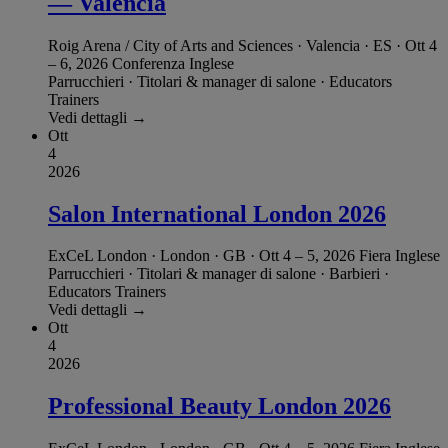
— Valencia
Roig Arena / City of Arts and Sciences · Valencia · ES
·
Ott 4
– 6, 2026
Conferenza
Inglese
Parrucchieri
·
Titolari & manager di salone
·
Educators
Trainers
Vedi dettagli →
Ott
4
2026
Salon International London 2026
ExCeL London · London · GB
·
Ott 4 – 5, 2026
Fiera
Inglese
Parrucchieri
·
Titolari & manager di salone
·
Barbieri
·
Educators Trainers
Vedi dettagli →
Ott
4
2026
Professional Beauty London 2026