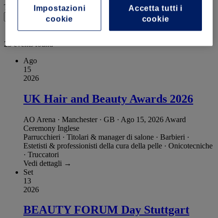
Tipo
Per
Impostazioni
Accetta tutti i
cookie
cookie
Includi eventi passati
Filtro
23 events found
Ago
15
2026
UK Hair and Beauty Awards 2026
AO Arena · Manchester · GB
·
Ago 15, 2026
Award
Ceremony
Inglese
Parrucchieri
·
Titolari & manager di salone
·
Barbieri
·
Estetisti & professionisti della cura della pelle
·
Onicotecniche
·
Truccatori
Vedi dettagli →
Set
13
2026
BEAUTY FORUM Day Stuttgart