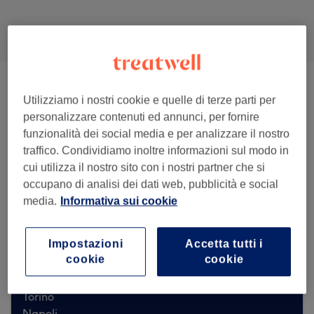
Cerca su Treatwell per Trattamenti viso
antietà vicino a te
Utilizziamo i nostri cookie e quelle di terze parti per
personalizzare contenuti ed annunci, per fornire
funzionalità dei social media e per analizzare il nostro
traffico. Condividiamo inoltre informazioni sul modo in
cui utilizza il nostro sito con i nostri partner che si
Cerca su Treatwell
occupano di analisi dei dati web, pubblicità e social
media.
Informativa sui cookie
Scopri i nostri saloni top
Impostazioni
Accetta tutti i
cookie
cookie
Roma
Milano
Torino
Napoli