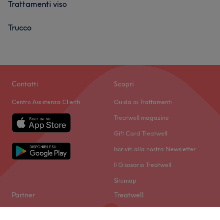
Trattamenti viso
Trucco
Contatti
Scopri
Centro Assistenza Clienti
Guida ai Trattamenti
Treatwell magazine
Gift Card Treatwell
Iscriviti alla nostra Newsletter
Il Glossario Treatwell
Sitemap
Partner
Treatwell
Diventa partner
Chi siamo