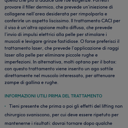
quella che più si addice alle tue esigenze. Potresti
provare il filler dermico, che prevede un’iniezione di
collagene nell’area desiderata per rimpolparla e
conferirle un aspetto liscissimo. Il trattamento CACI per
il viso è un’altra opzione molto diffusa, che prevede
l’invio di impulsi elettrici alla pelle per stimolare i
muscoli e levigare grinze fastidiose. O forse preferisci il
trattamento laser, che prevede l’applicazione di raggi
laser alla pelle per eliminare piccole rughe e
imperfezioni. In alternativa, molti optano per il botox:
con questo trattamento viene inserito un ago sottile
direttamente nel muscolo interessato, per attenuare
zampe di gallina e rughe.
INFORMAZIONI UTILI PRIMA DEL TRATTAMENTO
Tieni presente che prima o poi gli effetti del lifting non
chirurgico svaniscono, per cui deve essere ripetuto per
mantenerne i risultati: dovrai tornare dopo qualche